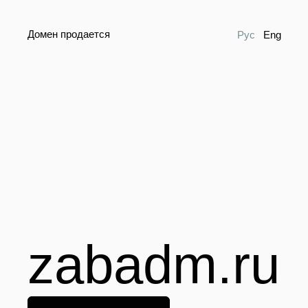
Домен продается
Рус
Eng
zabadm.ru